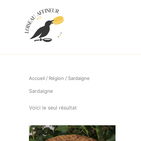
Aller
au
contenu
Accueil
/
Région
/ Sardaigne
Sardaigne
Voici le seul résultat