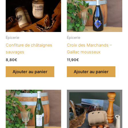
Épicerie
Épicerie
Confiture de châtaignes
Croix des Marchands –
sauvages
Gaillac mousseux
8,80
€
11,90
€
Ajouter au panier
Ajouter au panier