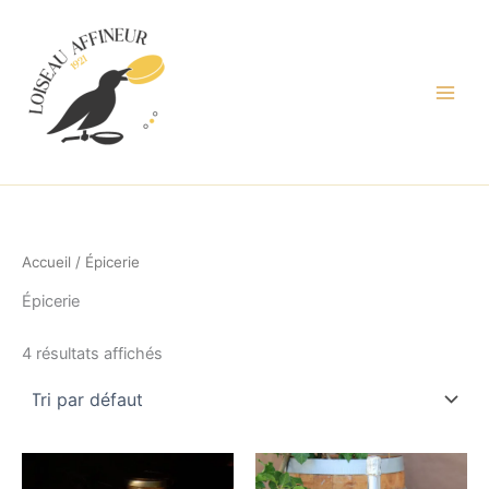
Aller
au
contenu
Accueil
/ Épicerie
Épicerie
4 résultats affichés