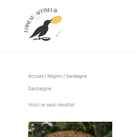
Aller
au
contenu
Accueil
/
Région
/ Sardaigne
Sardaigne
Voici le seul résultat