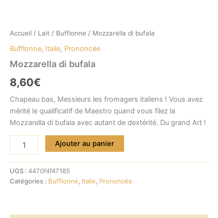
Accueil
/
Lait
/
Bufflonne
/ Mozzarella di bufala
Bufflonne
,
Italie
,
Prononcée
Mozzarella di bufala
8,60
€
Chapeau bas, Messieurs les fromagers italiens ! Vous avez
mérité le qualificatif de Maestro quand vous filez la
Mozzarella di bufala avec autant de dextérité. Du grand Art !
quantité
Ajouter au panier
de
Mozzarella
di
UGS :
4470f4f47185
bufala
Catégories :
Bufflonne
,
Italie
,
Prononcée