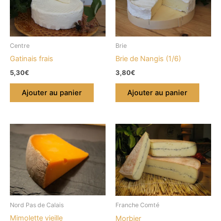
Centre
Brie
Gatinais frais
Brie de Nangis (1/6)
5,30
€
3,80
€
Ajouter au panier
Ajouter au panier
Nord Pas de Calais
Franche Comté
Mimolette vieille
Morbier