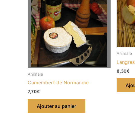
Animale
Langres
8,30
€
Animale
Camembert de Normandie
Ajou
7,70
€
Ajouter au panier