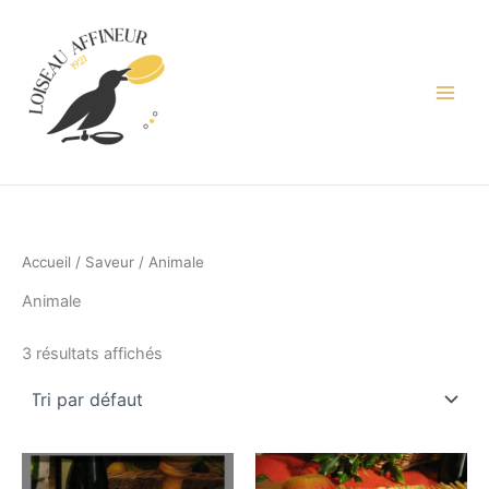
Aller
au
contenu
Accueil
/
Saveur
/ Animale
Animale
3 résultats affichés