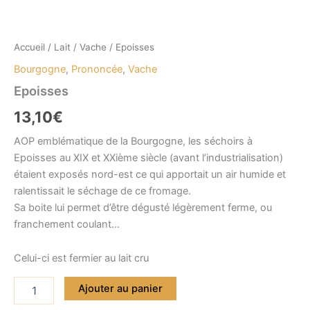
Accueil
/
Lait
/
Vache
/ Epoisses
Bourgogne
,
Prononcée
,
Vache
Epoisses
13,10
€
AOP emblématique de la Bourgogne, les séchoirs à
Epoisses au XIX et XXième siècle (avant l’industrialisation)
étaient exposés nord-est ce qui apportait un air humide et
ralentissait le séchage de ce fromage.
Sa boite lui permet d’être dégusté légèrement ferme, ou
franchement coulant…
Celui-ci est fermier au lait cru
quantité
Ajouter au panier
de