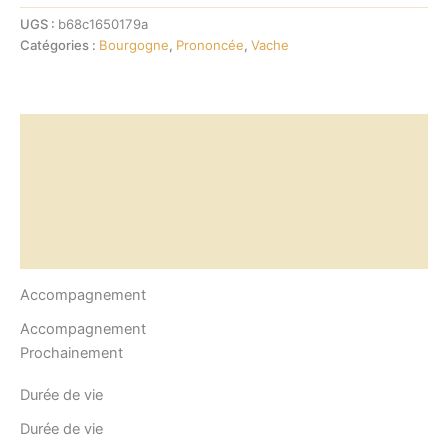
Epoisses
UGS :
b68c1650179a
Catégories :
Bourgogne
,
Prononcée
,
Vache
Accompagnement
Durée de vie
Composition
Allergènes
Accompagnement
Accompagnement
Prochainement
Durée de vie
Durée de vie