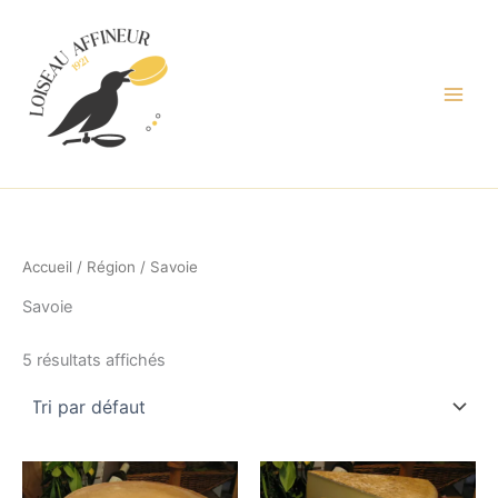
Aller
au
contenu
Accueil
/
Région
/ Savoie
Savoie
5 résultats affichés