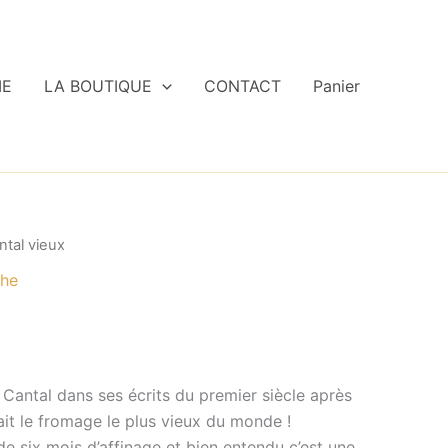
IE
LA BOUTIQUE
CONTACT
Panier
ntal vieux
he
u Cantal dans ses écrits du premier siècle après
ait le fromage le plus vieux du monde !
de six mois d’affinage et bien entendu c’est une