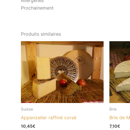
Allergènes
Prochainement
Produits similaires
Suisse
Brie
Appenzeller raffiné corsé
Brie de M
10,45
€
7,10
€