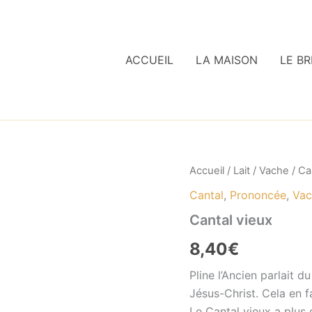
ACCUEIL
LA MAISON
LE BR
Accueil
/
Lait
/
Vache
/ Ca
Cantal
,
Prononcée
,
Vac
Cantal vieux
8,40
€
Pline l’Ancien parlait d
Jésus-Christ. Cela en f
Le Cantal vieux a plus 