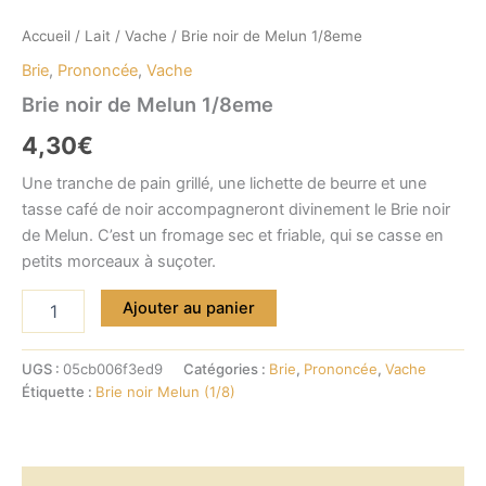
Accueil
/
Lait
/
Vache
/ Brie noir de Melun 1/8eme
Brie
,
Prononcée
,
Vache
Brie noir de Melun 1/8eme
4,30
€
Une tranche de pain grillé, une lichette de beurre et une
tasse café de noir accompagneront divinement le Brie noir
de Melun. C’est un fromage sec et friable, qui se casse en
petits morceaux à suçoter.
quantité
Ajouter au panier
de
Brie
noir
UGS :
05cb006f3ed9
Catégories :
Brie
,
Prononcée
,
Vache
de
Étiquette :
Brie noir Melun (1/8)
Melun
1/8eme