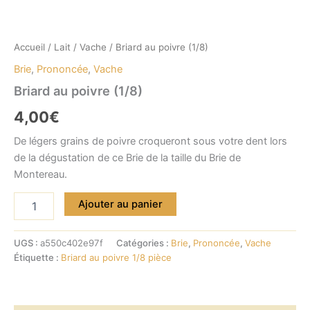
Accueil
/
Lait
/
Vache
/ Briard au poivre (1/8)
Brie
,
Prononcée
,
Vache
Briard au poivre (1/8)
4,00
€
De légers grains de poivre croqueront sous votre dent lors
de la dégustation de ce Brie de la taille du Brie de
Montereau.
quantité
Ajouter au panier
de
Briard
au
UGS :
a550c402e97f
Catégories :
Brie
,
Prononcée
,
Vache
poivre
Étiquette :
Briard au poivre 1/8 pièce
(1/8)