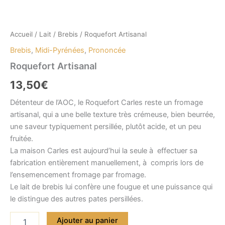
Accueil
/
Lait
/
Brebis
/ Roquefort Artisanal
Brebis
,
Midi-Pyrénées
,
Prononcée
Roquefort Artisanal
13,50
€
Détenteur de l’AOC, le Roquefort Carles reste un fromage
artisanal, qui a une belle texture très crémeuse, bien beurrée,
une saveur typiquement persillée, plutôt acide, et un peu
fruitée.
La maison Carles est aujourd’hui la seule à effectuer sa
fabrication entièrement manuellement, à compris lors de
l’ensemencement fromage par fromage.
Le lait de brebis lui confère une fougue et une puissance qui
le distingue des autres pates persillées.
quantité
Ajouter au panier