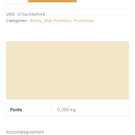
de
Roquefort
Artisanal
UGS :
070ac59a1644
Catégories :
Brebis
,
Midi-Pyrénées
,
Prononcée
Informations complémentaires
Accompagnement
Durée de vie
Composition
Allergènes
Poids
0,300 kg
Accompagnement