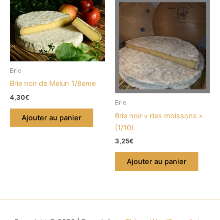
Brie
Brie noir de Melun 1/8eme
4,30
€
Brie
Brie noir « des moissons »
Ajouter au panier
(1/10)
3,25
€
Ajouter au panier